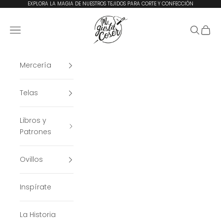
Ir al contenido
EXPLORA LA MAGIA DE NUESTROS TEJIDOS PARA CORTE Y CONFECCIÓN
Me Gusta Coser
Menú
Buscar
Cesta
Mercería
Telas
Libros y
Patrones
Ovillos
Inspírate
La Historia