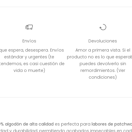
Envíos
Devoluciones
 que espera, desespera. Envíos
Amor a primera vista. Si el
estándar y urgentes (te
producto no es lo que espera
tendemos, es casi cuestión de
puedes devolverlo sin
vida o muerte)
remordimientos. (Ver
condiciones)
% algodón de alta calidad
es perfecta para
labores de patchwo
idad y durabilidad, permitiendo acabados impecables en cad