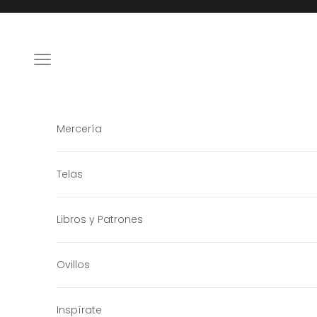
Ir al contenido
Menú
Mercería
Telas
Libros y Patrones
Ovillos
Inspírate