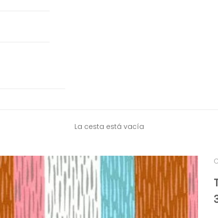
La cesta está vacía
C