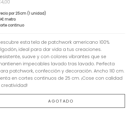
recio de oferta
4,00
recio por 25cm (1 unidad)
6€ metro
orte continuo
escubre esta tela de patchwork americano 100%
lgodón, ideal para dar vida a tus creaciones.
esistente, suave y con colores vibrantes que se
antienen impecables lavado tras lavado. Perfecta
ara patchwork, confección y decoración. Ancho 110 cm.
enta en cortes continuos de 25 cm. ¡Cose con calidad
 creatividad!
AGOTADO