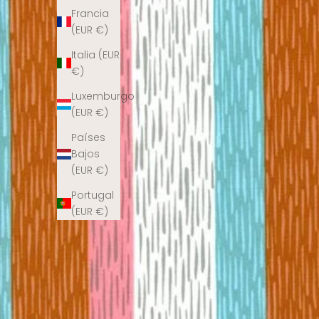
Francia
(EUR €)
Italia (EUR
€)
Luxemburgo
(EUR €)
Países
Bajos
(EUR €)
Portugal
(EUR €)