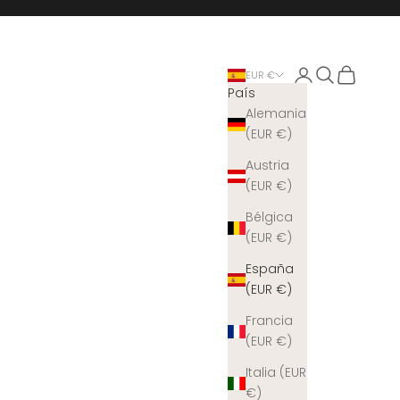
Iniciar sesión
Buscar
Cesta
EUR €
País
Alemania
(EUR €)
Austria
(EUR €)
Bélgica
(EUR €)
España
(EUR €)
Francia
(EUR €)
Italia (EUR
€)