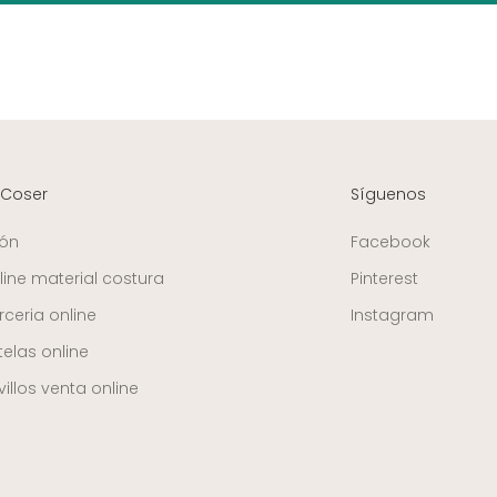
 Coser
Síguenos
ión
Facebook
line material costura
Pinterest
ceria online
Instagram
telas online
illos venta online