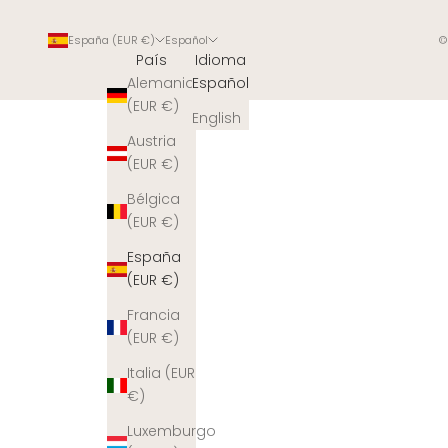
España (EUR €)
Español
©
País
Idioma
Alemania
Español
(EUR €)
English
Austria
(EUR €)
Bélgica
(EUR €)
España
(EUR €)
Francia
(EUR €)
Italia (EUR
€)
Luxemburgo