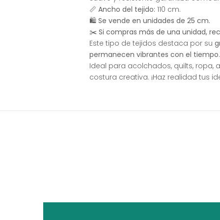
📏
Ancho del tejido:
110 cm.
🛍
Se vende en unidades de 25 cm.
✂️
Si compras más de una unidad, recib
Este tipo de tejidos destaca por su
g
permanecen vibrantes con el tiempo
.
Ideal para acolchados, quilts, ropa,
costura creativa. ¡Haz realidad tus i