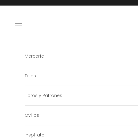
Ir al contenido
Menú
Mercería
Telas
Libros y Patrones
Ovillos
Inspírate