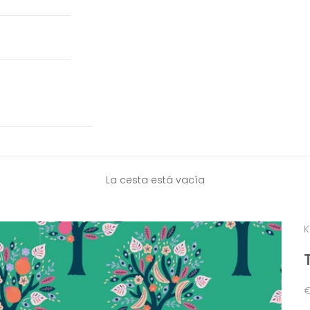
La cesta está vacía
K
P
€