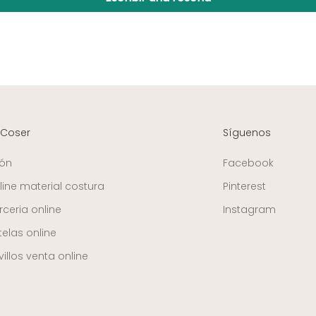
 Coser
Síguenos
ión
Facebook
line material costura
Pinterest
ceria online
Instagram
telas online
illos venta online