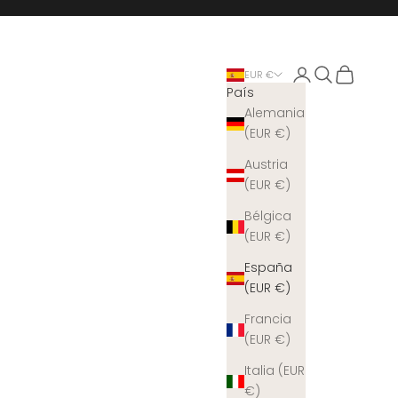
Iniciar sesión
Buscar
Cesta
EUR €
País
Alemania
(EUR €)
Austria
(EUR €)
Bélgica
(EUR €)
España
(EUR €)
Francia
(EUR €)
Italia (EUR
€)