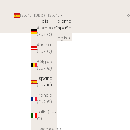
España (EUR €)
Español
©
País
Idioma
Alemania
Español
(EUR €)
English
Austria
(EUR €)
Bélgica
(EUR €)
España
(EUR €)
Francia
(EUR €)
Italia (EUR
€)
Luxemburgo