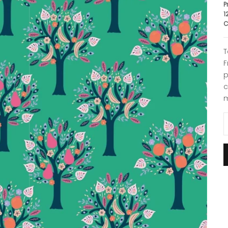
P
1
C
T
F
p
c
m
R