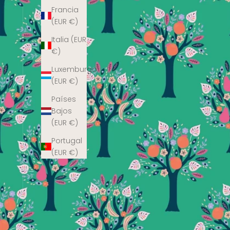
Francia
(EUR €)
Italia (EUR
€)
Luxemburgo
(EUR €)
Países
Bajos
(EUR €)
Portugal
(EUR €)