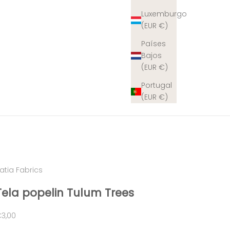
Luxemburgo
(EUR €)
Países
Bajos
(EUR €)
Portugal
(EUR €)
atia Fabrics
Tela popelin Tulum Trees
recio de oferta
3,00