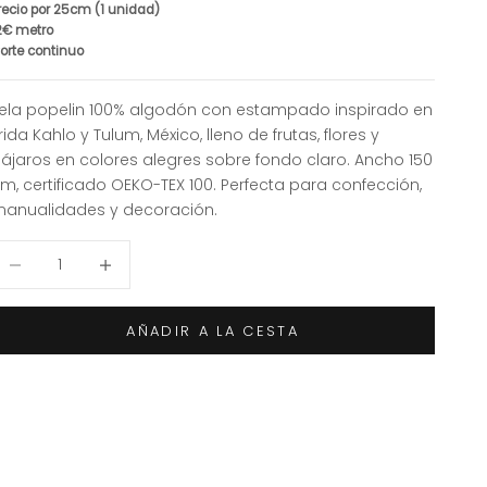
recio por 25cm (1 unidad)
2€ metro
orte continuo
ela popelin 100% algodón con estampado inspirado en
rida Kahlo y Tulum, México, lleno de frutas, flores y
ájaros en colores alegres sobre fondo claro. Ancho 150
m, certificado OEKO-TEX 100. Perfecta para confección,
anualidades y decoración.
educir cantidad
Aumentar cantidad
AÑADIR A LA CESTA