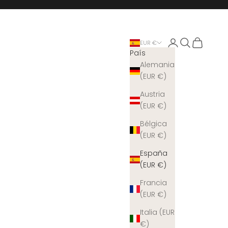
Iniciar sesión
Buscar
Cesta
EUR €
País
Alemania
(EUR €)
Austria
(EUR €)
Bélgica
(EUR €)
España
(EUR €)
Francia
(EUR €)
Italia (EUR
€)