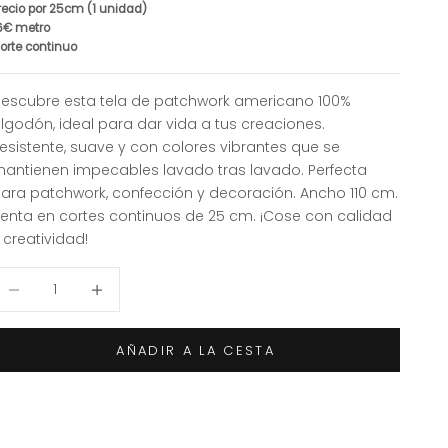
recio por 25cm (1 unidad)
6€ metro
orte continuo
escubre esta tela de patchwork americano 100%
lgodón, ideal para dar vida a tus creaciones.
esistente, suave y con colores vibrantes que se
antienen impecables lavado tras lavado. Perfecta
ara patchwork, confección y decoración. Ancho 110 cm.
enta en cortes continuos de 25 cm. ¡Cose con calidad
 creatividad!
educir cantidad
Aumentar cantidad
AÑADIR A LA CESTA