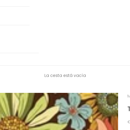
La cesta está vacía
M
P
€