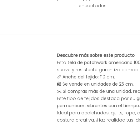
encantados!
Descubre más sobre este producto
Esta
tela de patchwork americano 100
suave y resistente garantiza comod
📏
Ancho del tejido:
110 cm.
🛍
Se vende en unidades de 25 cm.
✂️
Si compras más de una unidad, recib
Este tipo de tejidos destaca por su
g
permanecen vibrantes con el tiempo
.
Ideal para acolchados, quilts, ropa,
costura creativa. ¡Haz realidad tus i