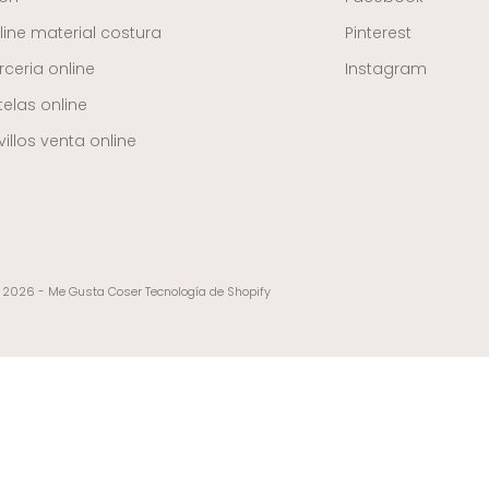
line material costura
Pinterest
ceria online
Instagram
telas online
illos venta online
 2026 - Me Gusta Coser
Tecnología de Shopify