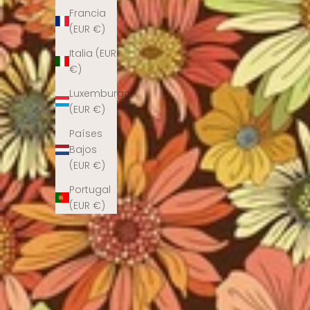
Francia
(EUR €)
Italia (EUR
€)
Luxemburgo
(EUR €)
Países
Bajos
(EUR €)
Portugal
(EUR €)