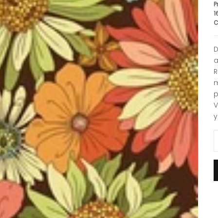
P
1
C
D
a
R
m
p
V
y
R