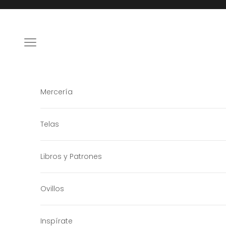
Ir al contenido
Menú
Mercería
Telas
Libros y Patrones
Ovillos
Inspírate