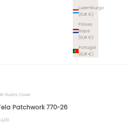
Luxemburgo
(EUR €)
Países
Bajos
(EUR €)
Portugal
(EUR €)
e Gusta Coser
Tela Patchwork 770-26
recio de oferta
4,00