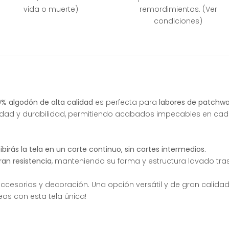
vida o muerte)
remordimientos. (Ver
condiciones)
% algodón de alta calidad
es perfecta para
labores de patchwo
idad y durabilidad, permitiendo acabados impecables en cad
irás la tela en un corte continuo, sin cortes intermedios.
ran resistencia
, manteniendo su forma y estructura lavado tr
 accesorios y decoración. Una opción versátil y de gran calid
deas con esta tela única!