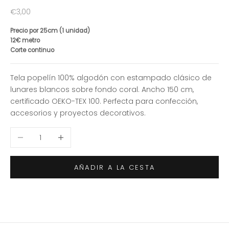
Precio de oferta
€3,00
Precio por 25cm (1 unidad)
12€ metro
Corte continuo
Tela popelín 100% algodón con estampado clásico de
lunares blancos sobre fondo coral. Ancho 150 cm,
certificado OEKO-TEX 100. Perfecta para confección,
accesorios y proyectos decorativos.
Reducir cantidad
Aumentar cantidad
AÑADIR A LA CESTA