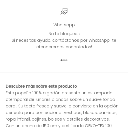
Whatsapp
¡No te bloquees!
Si necesitas ayuda, contáctanos por WhatsApp, ¡te
atenderemos encantados!
Ir al artículo 1
Ir al artículo 2
Ir al artículo 3
Ir al artículo 4
Descubre más sobre este producto
Este popelín 100% algodón presenta un estampado
atemporal de lunares blancos sobre un suave fondo
coral. Su tacto fresco y suave lo convierte en la opción
perfecta para confeccionar vestidos, blusas, camisas,
ropa infantil, cojines, bolsos y detalles decorativos.
Con un ancho de 150 cm y certificado OEKO-TEX 100,