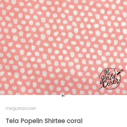
Ir al artículo 1
Ir al artículo 2
megustacoser
Tela Popelin Shirtee coral