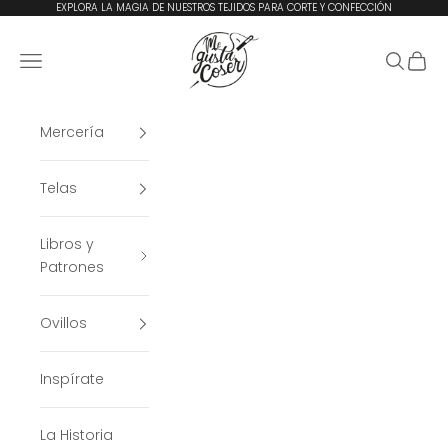
Ir al contenido
EXPLORA LA MAGIA DE NUESTROS TEJIDOS PARA CORTE Y CONFECCIÓN
Me Gusta Coser
Menú
Buscar
Cesta
Mercería
Telas
Libros y
Patrones
Ovillos
Inspírate
La Historia