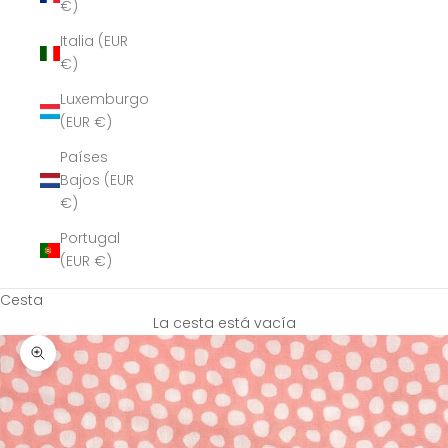
€)
Italia (EUR
€)
Luxemburgo
(EUR €)
Países
Bajos (EUR
€)
Portugal
(EUR €)
Cesta
La cesta está vacía
Zoom