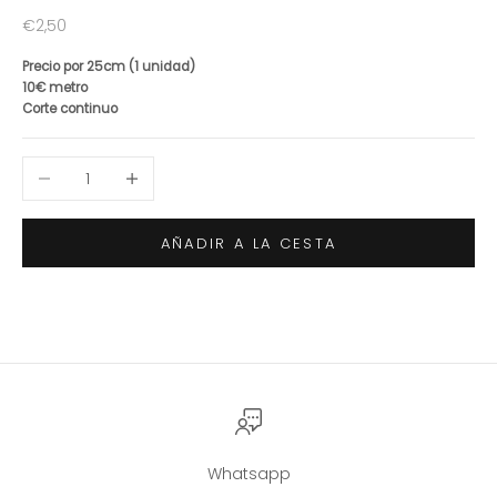
Precio de oferta
€2,50
Precio por 25cm (1 unidad)
10€ metro
Corte continuo
Reducir cantidad
Aumentar cantidad
AÑADIR A LA CESTA
Whatsapp