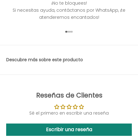
¡No te bloquees!
Si necesitas ayuda, contáctanos por WhatsApp, ¡te
atenderemos encantados!
Ir al artículo 1
Ir al artículo 2
Ir al artículo 3
Ir al artículo 4
Descubre más sobre este producto
Reseñas de Clientes
Sé el primero en escribir una reseña
Escribir una reseña