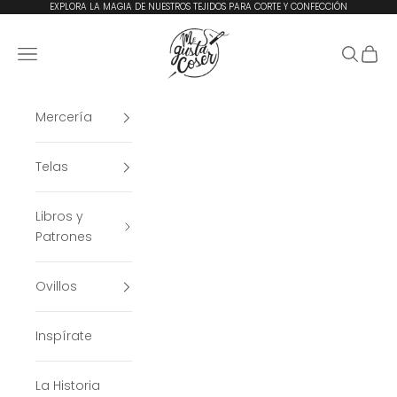
Ir al contenido
EXPLORA LA MAGIA DE NUESTROS TEJIDOS PARA CORTE Y CONFECCIÓN
Me Gusta Coser
Menú
Buscar
Cesta
Mercería
Telas
Libros y
Patrones
Ovillos
Inspírate
La Historia