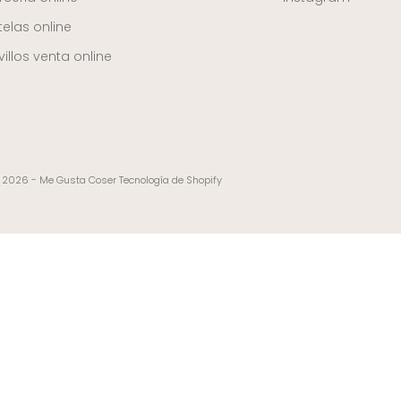
telas online
illos venta online
 2026 - Me Gusta Coser
Tecnología de Shopify