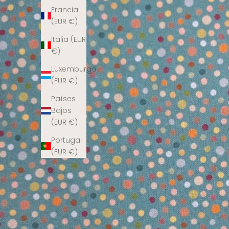
Francia
(EUR €)
Italia (EUR
€)
Luxemburgo
(EUR €)
Países
Bajos
(EUR €)
Portugal
(EUR €)