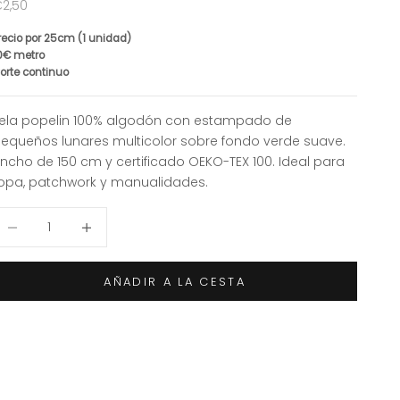
recio de oferta
2,50
recio por 25cm (1 unidad)
0€ metro
orte continuo
ela popelin 100% algodón con estampado de
equeños lunares multicolor sobre fondo verde suave.
ncho de 150 cm y certificado OEKO-TEX 100. Ideal para
opa, patchwork y manualidades.
educir cantidad
Aumentar cantidad
AÑADIR A LA CESTA