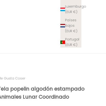
Luxemburgo
(EUR €)
Países
Bajos
(EUR €)
Portugal
(EUR €)
e Gusta Coser
Tela popelin algodón estampado
Animales Lunar Coordinado