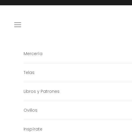
Ir al contenido
Menú
Mercería
Telas
Libros y Patrones
Ovillos
Inspírate