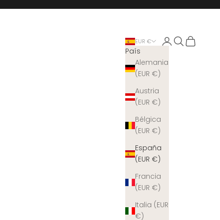
Iniciar sesión
Buscar
Cesta
EUR €
País
Alemania
(EUR €)
Austria
(EUR €)
Bélgica
(EUR €)
España
(EUR €)
Francia
(EUR €)
Italia (EUR
€)