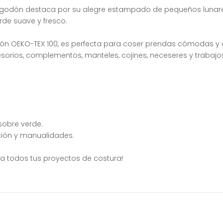
algodón destaca por su alegre estampado de pequeños lunares
rde suave y fresco.
ión OEKO-TEX 100, es perfecta para coser prendas cómodas y a
sorios, complementos, manteles, cojines, neceseres y trabajo
sobre verde.
ción y manualidades.
 a todos tus proyectos de costura!