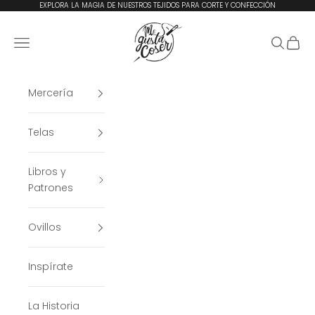
Ir al contenido
EXPLORA LA MAGIA DE NUESTROS TEJIDOS PARA CORTE Y CONFECCIÓN
Me Gusta Coser
Menú
Buscar
Cesta
Mercería
Telas
Libros y
Patrones
Ovillos
Inspírate
La Historia