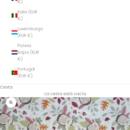
€)
Italia (EUR
€)
Luxemburgo
(EUR €)
Países
Bajos (EUR
€)
Portugal
(EUR €)
Cesta
La cesta está vacía
Zoom