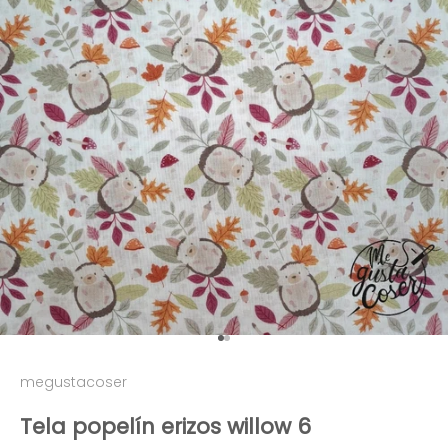
Ir al artículo 1
Ir al artículo 2
megustacoser
Tela popelín erizos willow 6