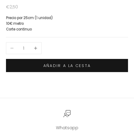
Precio de oferta
€2,50
Precio por 25cm (1 unidad)
10€ metro
Corte continuo
Reducir cantidad
Aumentar cantidad
AÑADIR A LA CESTA
Whatsapp