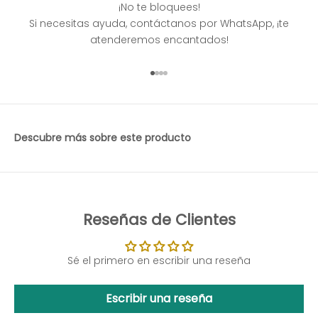
¡No te bloquees!
Si necesitas ayuda, contáctanos por WhatsApp, ¡te
atenderemos encantados!
Ir al artículo 1
Ir al artículo 2
Ir al artículo 3
Ir al artículo 4
Descubre más sobre este producto
Reseñas de Clientes
Sé el primero en escribir una reseña
Escribir una reseña