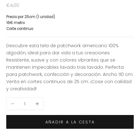
Precio de oferta
€4,00
Precio por 25cm (1 unidad)
16€ metro
Corte continuo
Descubre esta tela de patchwork americano 100%
algodón, ideal para dar vida a tus creaciones.
Resistente, suave y con colores vibrantes que se
mantienen impecables lavado tras lavado. Perfecta
para patchwork, confección y decoración. Ancho 110 cm.
Venta en cortes continuos de 25 cm. ¡Cose con calidad
y creatividad!
Reducir cantidad
Aumentar cantidad
AÑADIR A LA CESTA