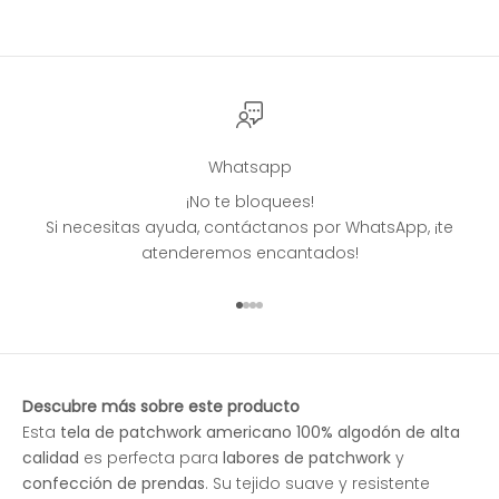
Whatsapp
¡No te bloquees!
Si necesitas ayuda, contáctanos por WhatsApp, ¡te
atenderemos encantados!
Ir al artículo 1
Ir al artículo 2
Ir al artículo 3
Ir al artículo 4
Descubre más sobre este producto
Esta
tela de patchwork americano 100% algodón de alta
calidad
es perfecta para
labores de patchwork
y
confección de prendas
. Su tejido suave y resistente