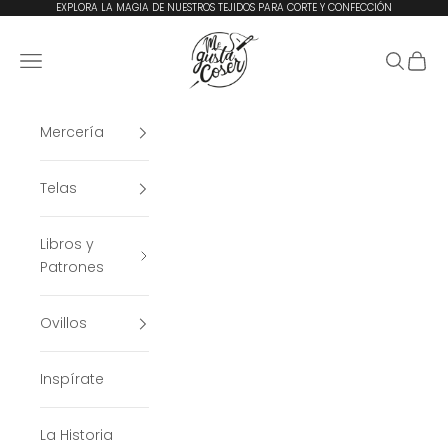
Ir al contenido
EXPLORA LA MAGIA DE NUESTROS TEJIDOS PARA CORTE Y CONFECCIÓN
Me Gusta Coser
Menú
Buscar
Cesta
Mercería
Telas
Libros y
Patrones
Ovillos
Inspírate
La Historia