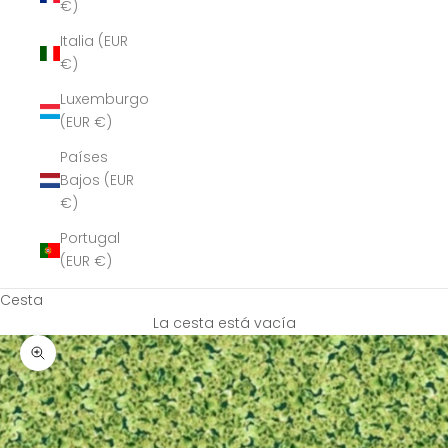
€)
Italia (EUR
€)
Luxemburgo
(EUR €)
Países
Bajos (EUR
€)
Portugal
(EUR €)
Cesta
La cesta está vacía
Zoom