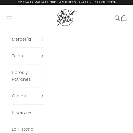
Ir al contenido
EXPLORA LA MAGIA DE NUESTROS TEJIDOS PARA CORTE Y CONFECCIÓN
Me Gusta Coser
Menú
Buscar
Cesta
Mercería
Telas
Libros y
Patrones
Ovillos
Inspírate
La Historia