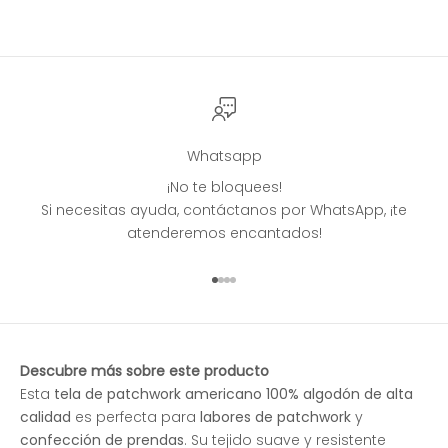
Whatsapp
¡No te bloquees!
Si necesitas ayuda, contáctanos por WhatsApp, ¡te
atenderemos encantados!
Ir al artículo 1
Ir al artículo 2
Ir al artículo 3
Ir al artículo 4
Descubre más sobre este producto
Esta
tela de patchwork americano 100% algodón de alta
calidad
es perfecta para
labores de patchwork
y
confección de prendas
. Su tejido suave y resistente