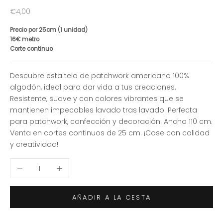
Precio de oferta
€4,00
Precio por 25cm (1 unidad)
16€ metro
Corte continuo
Descubre esta tela de patchwork americano 100%
algodón, ideal para dar vida a tus creaciones.
Resistente, suave y con colores vibrantes que se
mantienen impecables lavado tras lavado. Perfecta
para patchwork, confección y decoración. Ancho 110 cm.
Venta en cortes continuos de 25 cm. ¡Cose con calidad
y creatividad!
Reducir cantidad
Aumentar cantidad
AÑADIR A LA CESTA