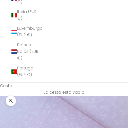
€)
Italia (EUR
€)
Luxemburgo
(EUR €)
Países
Bajos (EUR
€)
Portugal
(EUR €)
Cesta
La cesta está vacía
Zoom