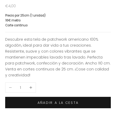
Precio de oferta
€4,00
Precio por 25cm (1 unidad)
16€ metro
Corte continuo
Descubre esta tela de patchwork americano 100%
algodón, ideal para dar vida a tus creaciones.
Resistente, suave y con colores vibrantes que se
mantienen impecables lavado tras lavado. Perfecta
para patchwork, confección y decoración. Ancho 110 cm.
Venta en cortes continuos de 25 cm. ¡Cose con calidad
y creatividad!
Reducir cantidad
Aumentar cantidad
AÑADIR A LA CESTA