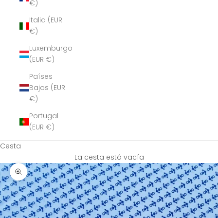
€)
Italia (EUR
€)
Luxemburgo
(EUR €)
Países
Bajos (EUR
€)
Portugal
(EUR €)
Cesta
La cesta está vacía
Zoom