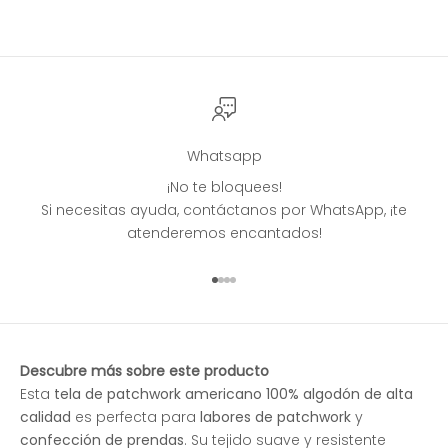
Whatsapp
¡No te bloquees!
Si necesitas ayuda, contáctanos por WhatsApp, ¡te
atenderemos encantados!
Ir al artículo 1
Ir al artículo 2
Ir al artículo 3
Ir al artículo 4
Descubre más sobre este producto
Esta
tela de patchwork americano 100% algodón de alta
calidad
es perfecta para
labores de patchwork
y
confección de prendas
. Su tejido suave y resistente