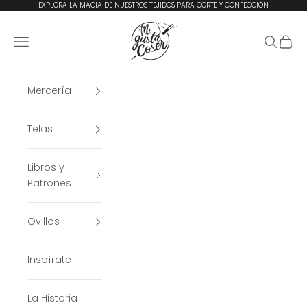
Ir al contenido
EXPLORA LA MAGIA DE NUESTROS TEJIDOS PARA CORTE Y CONFECCIÓN
Me Gusta Coser
Menú
Buscar
Cesta
Mercería
Telas
Libros y
Patrones
Ovillos
Inspírate
La Historia