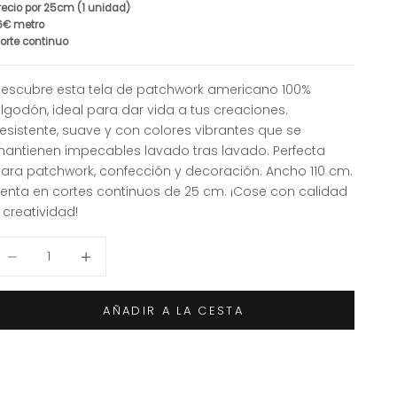
recio por 25cm (1 unidad)
6€ metro
orte continuo
escubre esta tela de patchwork americano 100%
lgodón, ideal para dar vida a tus creaciones.
esistente, suave y con colores vibrantes que se
antienen impecables lavado tras lavado. Perfecta
ara patchwork, confección y decoración. Ancho 110 cm.
enta en cortes continuos de 25 cm. ¡Cose con calidad
 creatividad!
educir cantidad
Aumentar cantidad
AÑADIR A LA CESTA