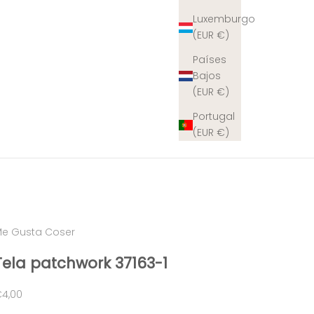
Luxemburgo
(EUR €)
Países
Bajos
(EUR €)
Portugal
(EUR €)
e Gusta Coser
Tela patchwork 37163-1
recio de oferta
4,00