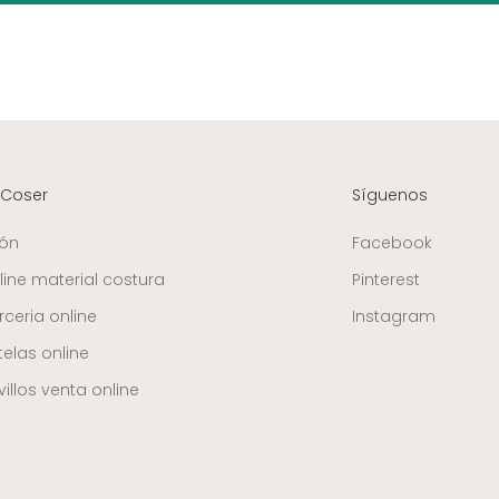
 Coser
Síguenos
ión
Facebook
line material costura
Pinterest
ceria online
Instagram
telas online
illos venta online