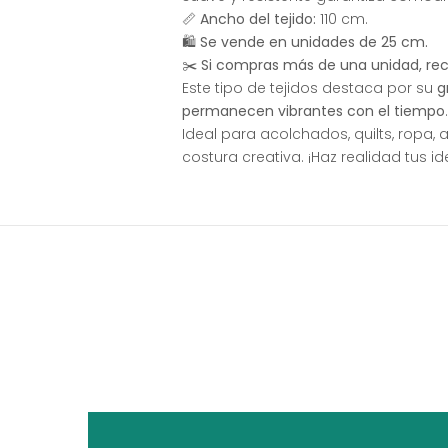
📏
Ancho del tejido:
110 cm.
🛍
Se vende en unidades de 25 cm.
✂️
Si compras más de una unidad, recib
Este tipo de tejidos destaca por su
g
permanecen vibrantes con el tiempo
.
Ideal para acolchados, quilts, ropa,
costura creativa. ¡Haz realidad tus i