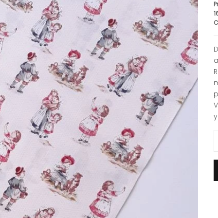
P
1
C
D
a
R
m
p
V
y
R