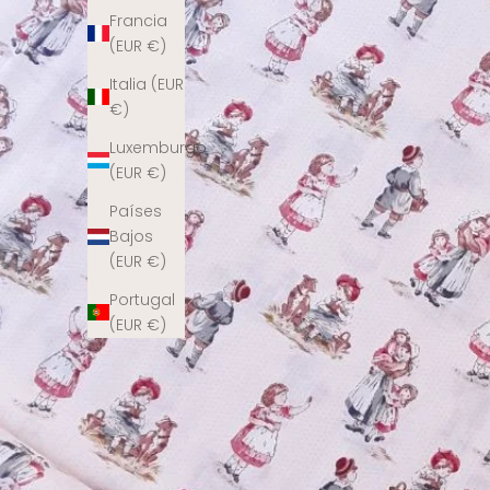
Francia
(EUR €)
Italia (EUR
€)
Luxemburgo
(EUR €)
Países
Bajos
(EUR €)
Portugal
(EUR €)