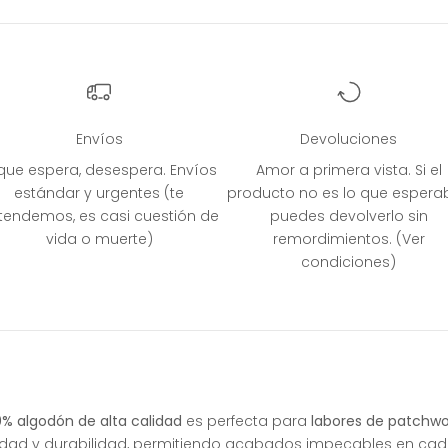
Envíos
Devoluciones
 que espera, desespera. Envíos
Amor a primera vista. Si el
estándar y urgentes (te
producto no es lo que espera
tendemos, es casi cuestión de
puedes devolverlo sin
vida o muerte)
remordimientos. (Ver
condiciones)
% algodón de alta calidad
es perfecta para
labores de patchwo
idad y durabilidad, permitiendo acabados impecables en cad