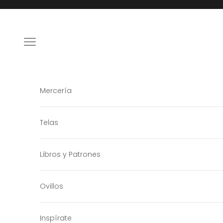
Ir al contenido
Menú
Mercería
Telas
Libros y Patrones
Ovillos
Inspírate