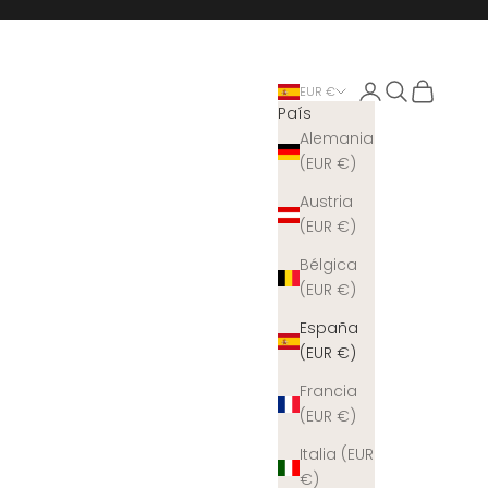
Iniciar sesión
Buscar
Cesta
EUR €
País
Alemania
(EUR €)
Austria
(EUR €)
Bélgica
(EUR €)
España
(EUR €)
Francia
(EUR €)
Italia (EUR
€)