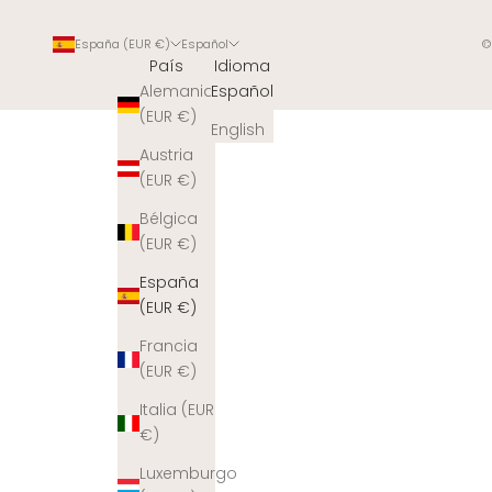
España (EUR €)
Español
©
País
Idioma
Alemania
Español
(EUR €)
English
Austria
(EUR €)
Bélgica
(EUR €)
España
(EUR €)
Francia
(EUR €)
Italia (EUR
€)
Luxemburgo