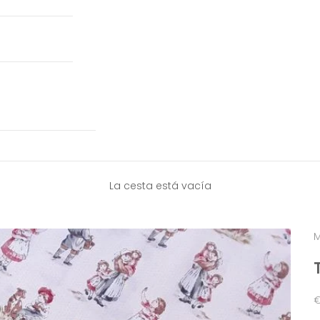
La cesta está vacía
M
P
€