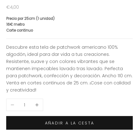
Precio de oferta
€4,00
Precio por 25cm (1 unidad)
16€ metro
Corte continuo
Descubre esta tela de patchwork americano 100%
algodón, ideal para dar vida a tus creaciones.
Resistente, suave y con colores vibrantes que se
mantienen impecables lavado tras lavado. Perfecta
para patchwork, confección y decoración. Ancho 110 cm.
Venta en cortes continuos de 25 cm. ¡Cose con calidad
y creatividad!
Reducir cantidad
Aumentar cantidad
AÑADIR A LA CESTA