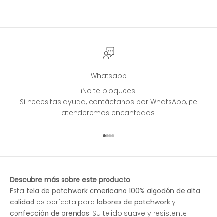
Whatsapp
¡No te bloquees!
Si necesitas ayuda, contáctanos por WhatsApp, ¡te
atenderemos encantados!
Ir al artículo 1
Ir al artículo 2
Ir al artículo 3
Ir al artículo 4
Descubre más sobre este producto
Esta
tela de patchwork americano 100% algodón de alta
calidad
es perfecta para
labores de patchwork
y
confección de prendas
. Su tejido suave y resistente