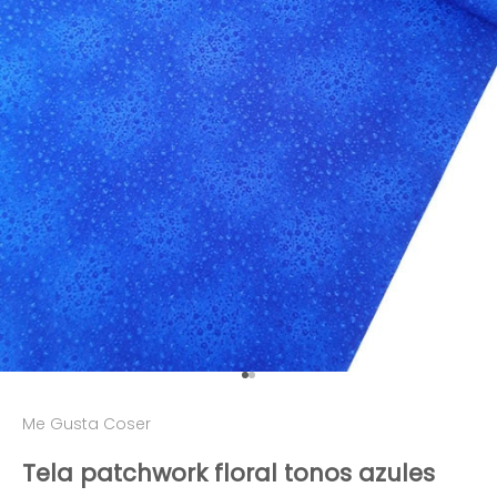
Ir al artículo 1
Ir al artículo 2
Me Gusta Coser
Tela patchwork floral tonos azules