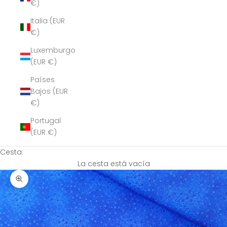
€)
Italia (EUR
€)
Luxemburgo
(EUR €)
Países
Bajos (EUR
€)
Portugal
(EUR €)
Cesta
La cesta está vacía
Zoom