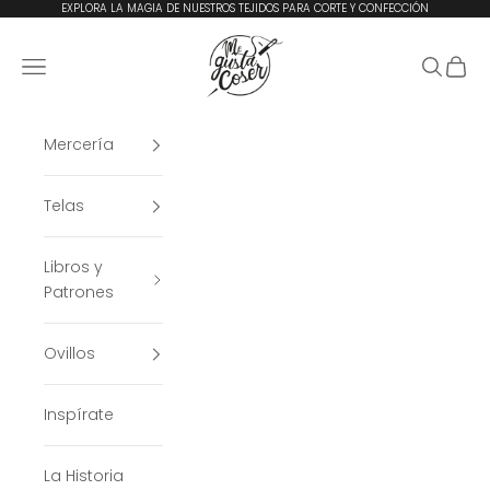
Ir al contenido
EXPLORA LA MAGIA DE NUESTROS TEJIDOS PARA CORTE Y CONFECCIÓN
Me Gusta Coser
Menú
Buscar
Cesta
Mercería
Telas
Libros y
Patrones
Ovillos
Inspírate
La Historia