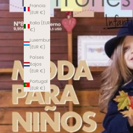
Francia
(EUR €)
Italia (EUR
€)
Luxemburgo
(EUR €)
Países
Bajos
(EUR €)
Portugal
(EUR €)