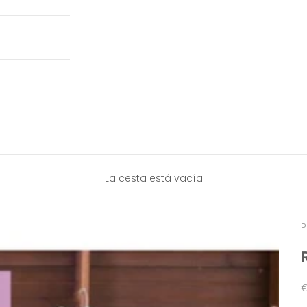
La cesta está vacía
P
P
€