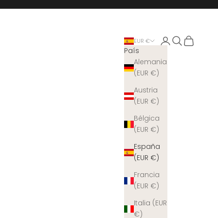
Iniciar sesión
Buscar
Cesta
EUR €
País
Alemania
(EUR €)
Austria
(EUR €)
Bélgica
(EUR €)
España
(EUR €)
Francia
(EUR €)
Italia (EUR
€)