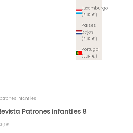
Luxemburgo
(EUR €)
Países
Bajos
(EUR €)
Portugal
(EUR €)
atrones infantiles
Revista Patrones infantiles 8
recio de oferta
9,95