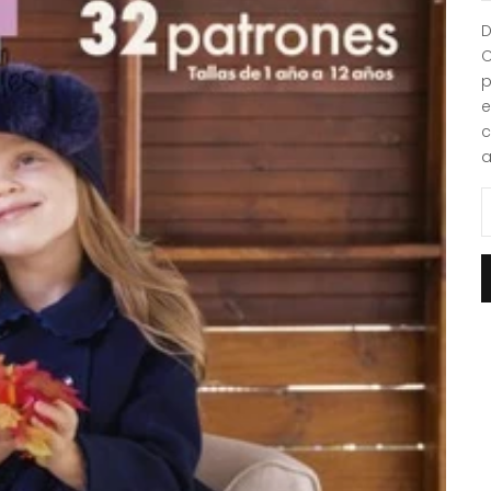
D
C
p
e
c
a
R