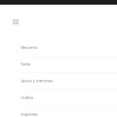
Ir al contenido
Menú
Mercería
Telas
Libros y Patrones
Ovillos
Inspírate