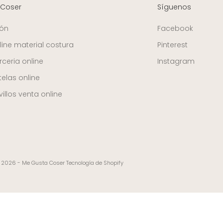
 Coser
Síguenos
ión
Facebook
line material costura
Pinterest
ceria online
Instagram
telas online
illos venta online
 2026 - Me Gusta Coser
Tecnología de Shopify