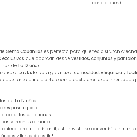
condiciones)
de
Gema Cabanillas
es perfecta para quienes disfrutan creando
 exclusivos
, que abarcan desde
vestidos, conjuntos y pantalo
niñas de
1 a 12 años
.
special cuidado para garantizar
comodidad, elegancia y faci
do que tanto principiantes como costureras experimentadas p
llas de
1 a 12 años
.
ciones paso a paso
.
ra todas las estaciones.
nicas y hechas a mano.
onfeccionar ropa infantil, esta revista se convertirá en tu m
nicos y llenos de estilo!