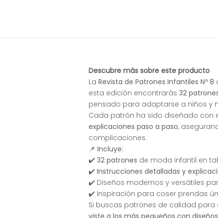
Descubre más sobre este producto
La
Revista de Patrones Infantiles Nº 8
esta edición encontrarás
32 patrones
pensado para adaptarse a niños y 
Cada patrón ha sido diseñado con e
explicaciones paso a paso
, aseguran
complicaciones.
📌
Incluye:
✔️
32 patrones
de moda infantil en ta
✔️
Instrucciones detalladas y explica
✔️ Diseños modernos y versátiles pa
✔️ Inspiración para coser prendas ú
Si buscas patrones de calidad para c
viste a los más pequeños con diseños ú