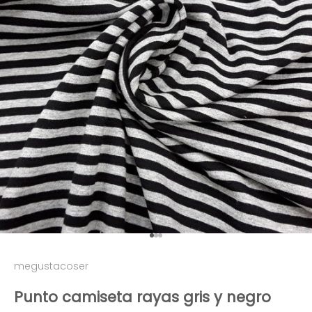
Ir al artículo 1
Ir al artículo 2
Ir al artículo 3
megustacoser
Punto camiseta rayas gris y negro