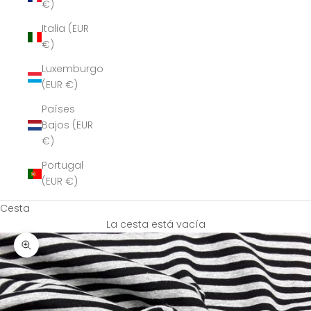
€)
Italia (EUR
€)
Luxemburgo
(EUR €)
Países
Bajos (EUR
€)
Portugal
(EUR €)
Cesta
La cesta está vacía
Zoom