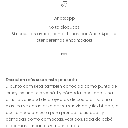
Whatsapp
¡No te bloquees!
Si necesitas ayuda, contáctanos por WhatsApp, ¡te
atenderemos encantados!
Ir al artículo 1
Ir al artículo 2
Ir al artículo 3
Ir al artículo 4
Descubre más sobre este producto
El punto camiseta, también conocido como punto de
jersey, es una tela versátil y cómoda, ideal para una
amplia variedad de proyectos de costura. Esta tela
elástica se caracteriza por su suavidad y flexibilidad, lo
que la hace perfecta para prendas ajustadas y
cómodas como camisetas, vestidos, ropa de bebé,
diademas, turbantes y mucho más.