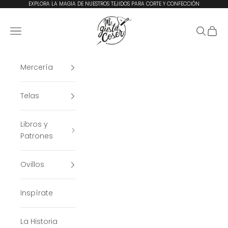
Ir al contenido
EXPLORA LA MAGIA DE NUESTROS TEJIDOS PARA CORTE Y CONFECCIÓN
Me Gusta Coser
Menú
Buscar
Cesta
Mercería
Telas
Libros y
Patrones
Ovillos
Inspírate
La Historia