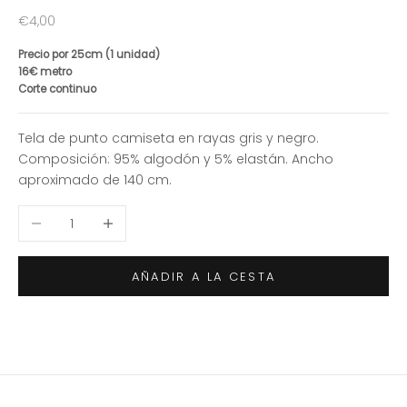
Precio de oferta
€4,00
Precio por 25cm (1 unidad)
16€ metro
Corte continuo
Tela de punto camiseta en rayas gris y negro.
Composición: 95% algodón y 5% elastán. Ancho
aproximado de 140 cm.
Reducir cantidad
Aumentar cantidad
AÑADIR A LA CESTA