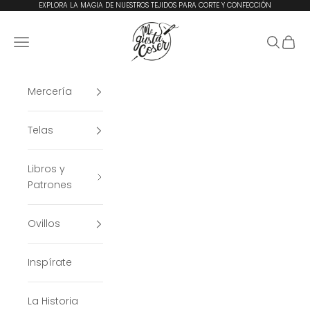
Ir al contenido
EXPLORA LA MAGIA DE NUESTROS TEJIDOS PARA CORTE Y CONFECCIÓN
Me Gusta Coser
Menú
Buscar
Cesta
Mercería
Telas
Libros y
Patrones
Ovillos
Inspírate
La Historia