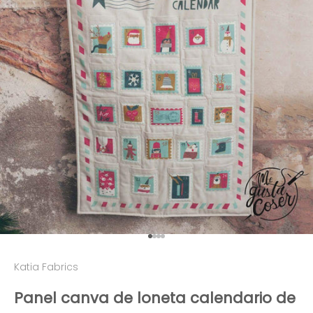
Ir al artículo 1
Ir al artículo 2
Ir al artículo 3
Ir al artículo 4
Katia Fabrics
Panel canva de loneta calendario de