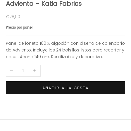
Adviento – Katia Fabrics
Precio de oferta
€28,00
Precio por panel
Panel de loneta 100 % algodón con diseño de calendario
de Adviento. Incluye los 24 bolsillos listos para recortar y
coser. Ancho 140 cm. Reutilizable y decorativo.
Reducir cantidad
Aumentar cantidad
AÑADIR A LA CESTA