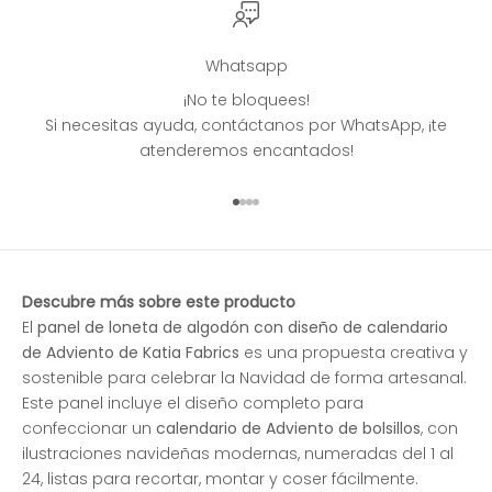
Whatsapp
¡No te bloquees!
Si necesitas ayuda, contáctanos por WhatsApp, ¡te
atenderemos encantados!
Ir al artículo 1
Ir al artículo 2
Ir al artículo 3
Ir al artículo 4
Descubre más sobre este producto
El
panel de loneta de algodón con diseño de calendario
de Adviento de Katia Fabrics
es una propuesta creativa y
sostenible para celebrar la Navidad de forma artesanal.
Este panel incluye el diseño completo para
confeccionar un
calendario de Adviento de bolsillos
, con
ilustraciones navideñas modernas, numeradas del 1 al
24, listas para recortar, montar y coser fácilmente.