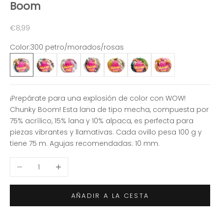
Boom
Precio de oferta
€8,99
Color:
300 petro/morados/rosas
300 petro/morados/rosas
301 tostados/azules/rojo
302 pasteles/morado/limo
303 tostados/rojos/negro
304 verdes/ocre/rosados
305 vivos parchis
306 vivos infantil
¡Prepárate para una explosión de color con WOW!
Chunky Boom! Esta lana de tipo mecha, compuesta por
75% acrílico, 15% lana y 10% alpaca, es perfecta para
piezas vibrantes y llamativas. Cada ovillo pesa 100 g y
tiene 75 m. Agujas recomendadas: 10 mm.
Reducir cantidad
Aumentar cantidad
AÑADIR A LA CESTA