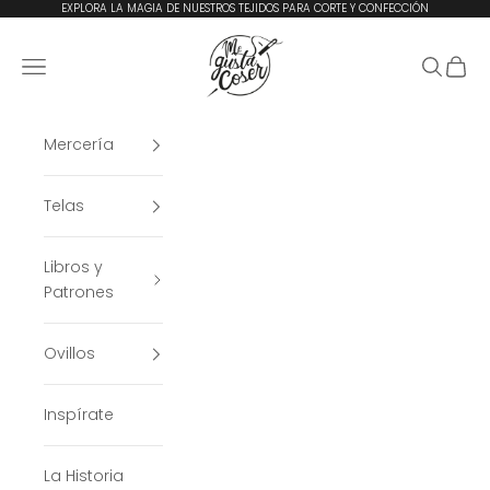
Ir al contenido
EXPLORA LA MAGIA DE NUESTROS TEJIDOS PARA CORTE Y CONFECCIÓN
Me Gusta Coser
Menú
Buscar
Cesta
Mercería
Telas
Libros y
Patrones
Ovillos
Inspírate
La Historia