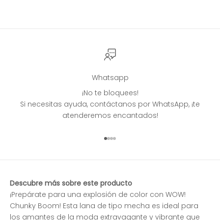
Whatsapp
¡No te bloquees!
Si necesitas ayuda, contáctanos por WhatsApp, ¡te
atenderemos encantados!
Ir al artículo 1
Ir al artículo 2
Ir al artículo 3
Ir al artículo 4
Descubre más sobre este producto
¡Prepárate para una explosión de color con WOW!
Chunky Boom! Esta lana de tipo mecha es ideal para
los amantes de la moda extravagante y vibrante que