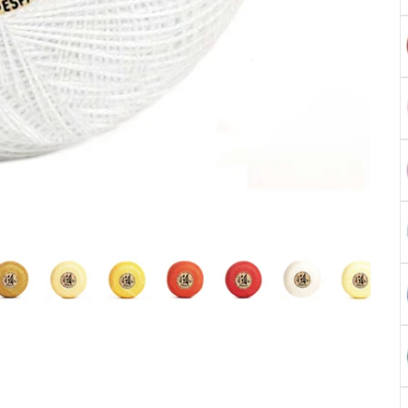
1
2
2
3
3
3