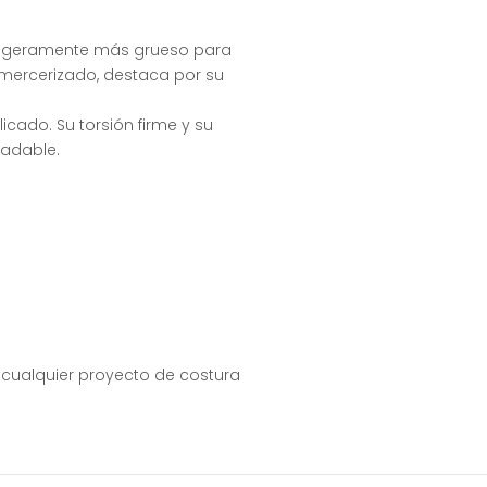
lo ligeramente más grueso para
 mercerizado, destaca por su
icado. Su torsión firme y su
radable.
n cualquier proyecto de costura