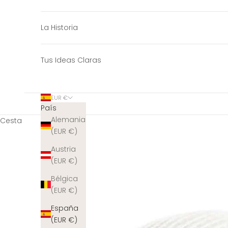
La Historia
Tus Ideas Claras
EUR €
País
Alemania
Cesta
(EUR €)
Austria
(EUR €)
Bélgica
(EUR €)
España
(EUR €)