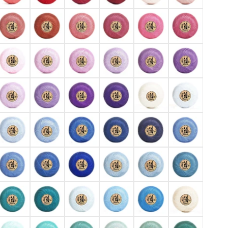
984
1996
2240
2246
2323
2333
390
2394
2397
2606
2615
2627
687
2699
2711
2720
3000
3299
305
3312
3319
3324
3327
3396
400
3405
3411
3556
3560
3574
664
3670
3802
3810
3822
4000
4048
4059
4074
4218
4228
4323