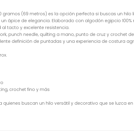
e 10 gramos (69 metros) es la opción perfecta si buscas un hi
ni un ápice de elegancia. Elaborado con algodón egipcio 100%
 al tacto y excelente resistencia.
rk, punch needle, quilting a mano, punto de cruz y crochet del
nte definición de puntadas y una experiencia de costura ag
rox.
ro
ting, crochet fino y más
a quienes buscan un hilo versátil y decorativo que se luzca e