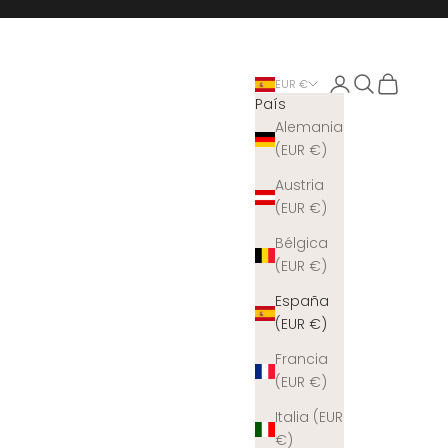
Iniciar sesión
Buscar
Cesta
EUR €
País
Alemania
(EUR €)
Austria
(EUR €)
Bélgica
(EUR €)
España
(EUR €)
Francia
(EUR €)
Italia (EUR
€)