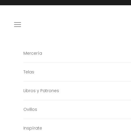
Ir al contenido
Menú
Mercería
Telas
Libros y Patrones
Ovillos
Inspírate