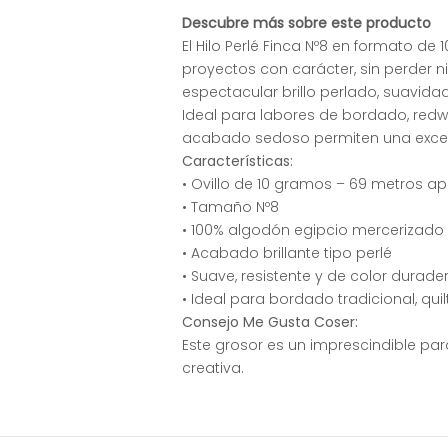
Descubre más sobre este producto
El Hilo Perlé Finca Nº8 en formato d
proyectos con carácter, sin perder 
espectacular brillo perlado, suavidad
Ideal para labores de bordado, redwo
acabado sedoso permiten una excele
Características:
• Ovillo de 10 gramos – 69 metros ap
• Tamaño Nº8
• 100% algodón egipcio mercerizado
• Acabado brillante tipo perlé
• Suave, resistente y de color durade
• Ideal para bordado tradicional, quil
Consejo Me Gusta Coser:
Este grosor es un imprescindible par
creativa.