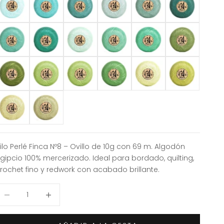
350
4368
4379
4394
4396
4561
4565
4636
4643
4652
4799
4812
224
5229
ilo Perlé Finca Nº8 – Ovillo de 10g con 69 m. Algodón
gipcio 100% mercerizado. Ideal para bordado, quilting,
rochet fino y redwork con acabado brillante.
educir cantidad
Aumentar cantidad