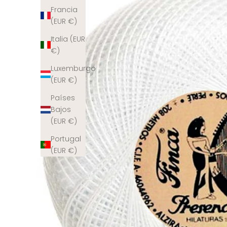
Francia
(EUR €)
Italia (EUR
€)
Luxemburgo
(EUR €)
Países
Bajos
(EUR €)
Portugal
(EUR €)