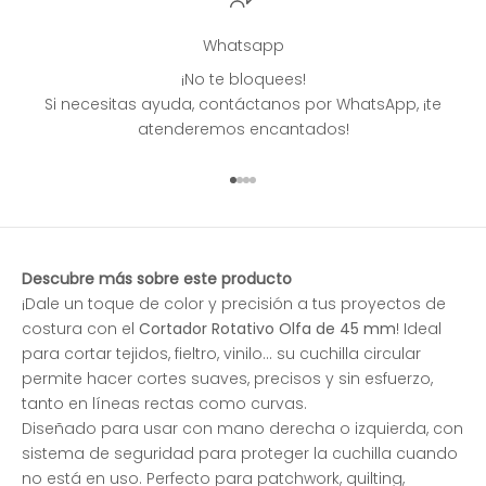
Whatsapp
¡No te bloquees!
Si necesitas ayuda, contáctanos por WhatsApp, ¡te
atenderemos encantados!
Ir al artículo 1
Ir al artículo 2
Ir al artículo 3
Ir al artículo 4
Descubre más sobre este producto
¡Dale un toque de color y precisión a tus proyectos de
costura con el
Cortador Rotativo Olfa de 45 mm
! Ideal
para cortar tejidos, fieltro, vinilo... su cuchilla circular
permite hacer cortes suaves, precisos y sin esfuerzo,
tanto en líneas rectas como curvas.
Diseñado para usar con mano derecha o izquierda, con
sistema de seguridad para proteger la cuchilla cuando
no está en uso. Perfecto para patchwork, quilting,