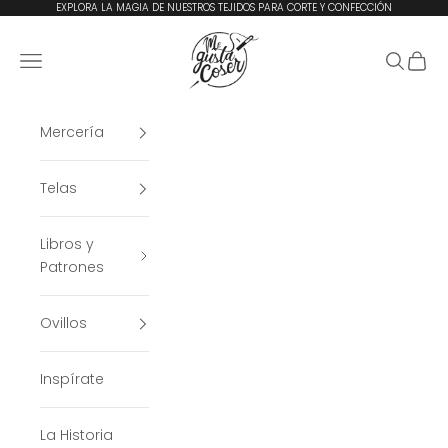
Ir al contenido
EXPLORA LA MAGIA DE NUESTROS TEJIDOS PARA CORTE Y CONFECCIÓN
Me Gusta Coser
Menú
Buscar
Cesta
Mercería
Telas
Libros y
Patrones
Ovillos
Inspírate
La Historia