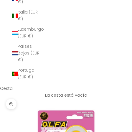
€)
Italia (EUR
€)
Luxemburgo
(EUR €)
Países
Bajos (EUR
€)
Portugal
(EUR €)
Cesta
La cesta está vacía
Zoom