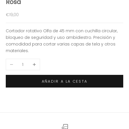
Rosa
Precio de oferta
€19,00
Cortador rotativo Olfa de 45 mm con cuchilla circular,
bloqueo de seguridad y uso ambidiestro. Precisión y
comodidad para cortar varias capas de tela y otros
materiales.
Reducir cantidad
Aumentar cantidad
AÑADIR A LA CESTA