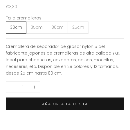
Precio de oferta
€3,30
Talla cremalleras:
30cm
35cm
80cm
25cm
Cremallera de separador de grosor nylon 5 del
fabricante japonés de cremalleras de alta calidad YKK.
Ideal para chaquetas, cazadoras, bolsos, mochilas,
neceseres, etc. Disponible en 28 colores y 12 tamaños,
desde 25 cm hasta 80 cm.
Reducir cantidad
Aumentar cantidad
AÑADIR A LA CESTA