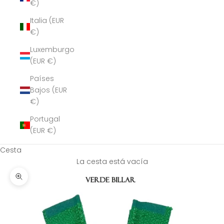
€)
Italia (EUR
€)
Luxemburgo
(EUR €)
Países
Bajos (EUR
€)
Portugal
(EUR €)
Cesta
La cesta está vacía
Zoom