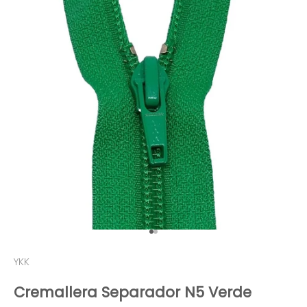
Ir al artículo 1
Ir al artículo 2
YKK
Cremallera Separador N5 Verde