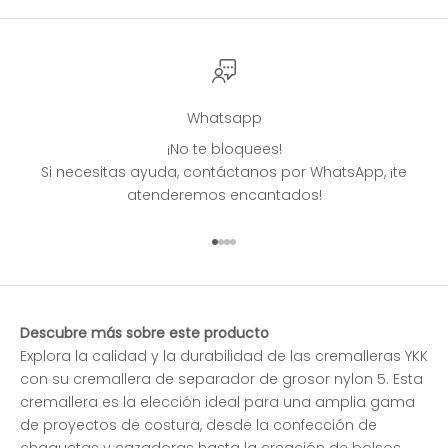
Whatsapp
¡No te bloquees!
Si necesitas ayuda, contáctanos por WhatsApp, ¡te
atenderemos encantados!
Ir al artículo 1
Ir al artículo 2
Ir al artículo 3
Ir al artículo 4
Descubre más sobre este producto
Explora la calidad y la durabilidad de las cremalleras YKK
con su cremallera de separador de grosor nylon 5. Esta
cremallera es la elección ideal para una amplia gama
de proyectos de costura, desde la confección de