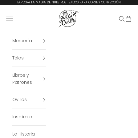
Ir al contenido
EXPLORA LA MAGIA DE NUESTROS TEJIDOS PARA CORTE Y CONFECCIÓN
Me Gusta Coser
Menú
Buscar
Cesta
Mercería
Telas
Libros y
Patrones
Ovillos
Inspírate
La Historia