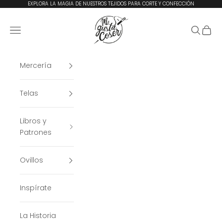
Ir al contenido
EXPLORA LA MAGIA DE NUESTROS TEJIDOS PARA CORTE Y CONFECCIÓN
Me Gusta Coser
Menú
Buscar
Cesta
Mercería
Telas
Libros y
Patrones
Ovillos
Inspírate
La Historia