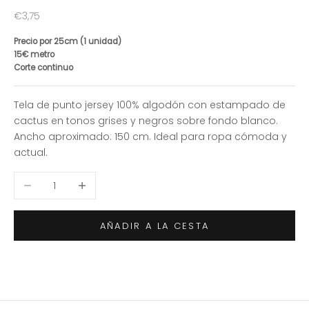
Precio de oferta
€3,75
Precio por 25cm (1 unidad)
15€ metro
Corte continuo
Tela de punto jersey 100% algodón con estampado de
cactus en tonos grises y negros sobre fondo blanco.
Ancho aproximado: 150 cm. Ideal para ropa cómoda y
actual.
Reducir cantidad
Aumentar cantidad
AÑADIR A LA CESTA