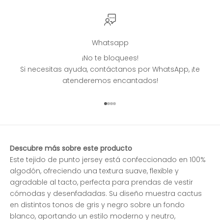
Whatsapp
¡No te bloquees!
Si necesitas ayuda, contáctanos por WhatsApp, ¡te
atenderemos encantados!
Ir al artículo 1
Ir al artículo 2
Ir al artículo 3
Ir al artículo 4
Descubre más sobre este producto
Este tejido de punto jersey está confeccionado en 100%
algodón, ofreciendo una textura suave, flexible y
agradable al tacto, perfecta para prendas de vestir
cómodas y desenfadadas. Su diseño muestra cactus
en distintos tonos de gris y negro sobre un fondo
blanco, aportando un estilo moderno y neutro,