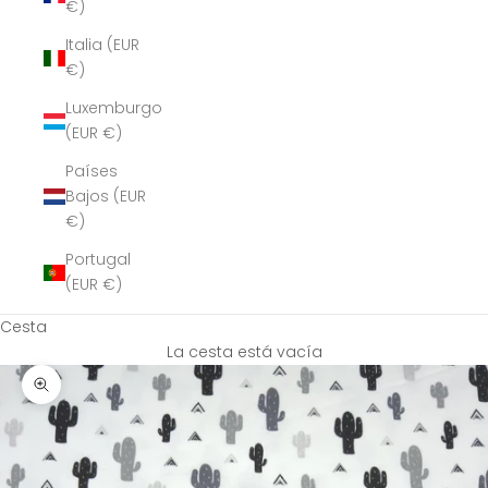
€)
Italia (EUR
€)
Luxemburgo
(EUR €)
Países
Bajos (EUR
€)
Portugal
(EUR €)
Cesta
La cesta está vacía
Zoom