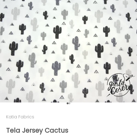
Ir al artículo 1
Ir al artículo 2
Katia Fabrics
Tela Jersey Cactus