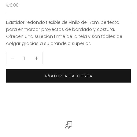
Precio de oferta
€6,00
Bastidor redondo flexible de vinilo de 17cm, perfecto
para enmarcar proyectos de bordado y costura.
Ofrecen una sujeción firme de la tela y son fáciles de
colgar gracias a su arandela superior.
Reducir cantidad
Aumentar cantidad
AÑADIR A LA CESTA