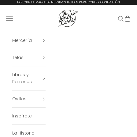
Ir al contenido
EXPLORA LA MAGIA DE NUESTROS TEJIDOS PARA CORTE Y CONFECCIÓN
Me Gusta Coser
Menú
Buscar
Cesta
Mercería
Telas
Libros y
Patrones
Ovillos
Inspírate
La Historia