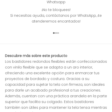
Whatsapp
¡No te bloquees!
Si necesitas ayuda, contáctanos por WhatsApp, ¡te
atenderemos encantados!
Ir al artículo 1
Ir al artículo 2
Ir al artículo 3
Ir al artículo 4
Descubre más sobre este producto
Los bastidores redondos flexibles están confeccionados
con vinilo flexible que se adapta a un aro interior,
ofreciendo una excelente opción para enmarcar tus
proyectos de bordado y costura. Gracias a su
capacidad para sujetar la tela con firmeza, son ideales
para darle un acabado profesional a tus creaciones.
Además, cuentan con una práctica arandela en la parte
superior que facilita su colgado. Estos bastidores
también son útiles para mantener la tela tensa mientras